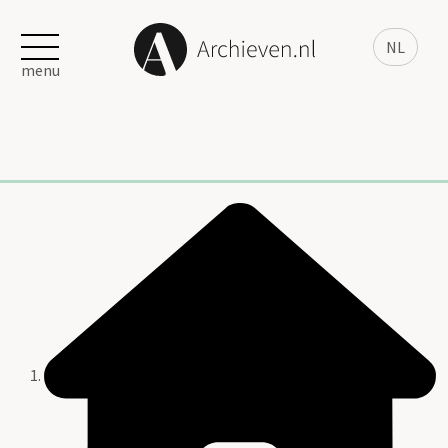
NL
menu