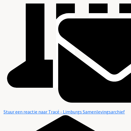
Stuur een reactie naar Tracé - Limburgs Samenlevingsarchief