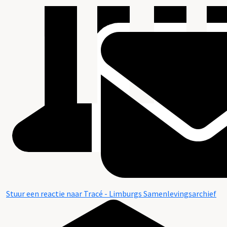
Stuur een reactie naar Tracé - Limburgs Samenlevingsarchief