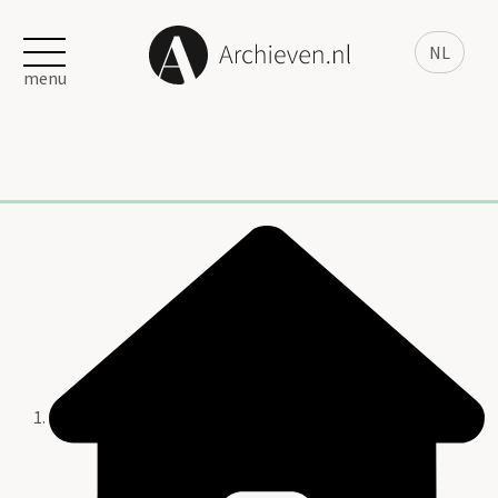
NL
menu