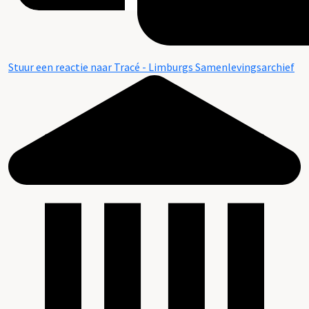
Stuur een reactie naar Tracé - Limburgs Samenlevingsarchief