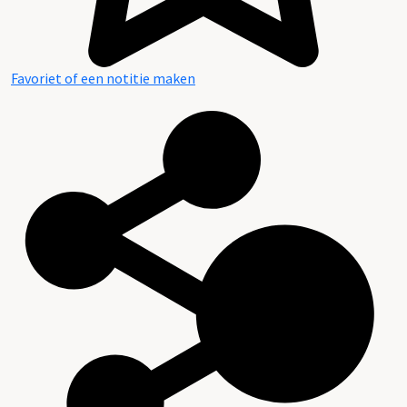
Favoriet of een notitie maken