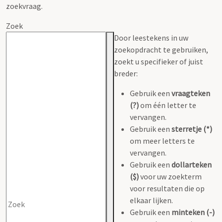
zoekvraag.
Zoek
Door leestekens in uw
zoekopdracht te gebruiken,
zoekt u specifieker of juist
breder:
Gebruik een
vraagteken
(?)
om één letter te
vervangen.
Gebruik een
sterretje (*)
om meer letters te
vervangen.
Gebruik een
dollarteken
($)
voor uw zoekterm
voor resultaten die op
elkaar lijken.
Gebruik een
minteken (-)