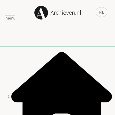
NL
menu