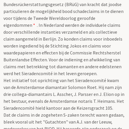
Bundesrückerstattungsgesetz (BRüG) van kracht dat joodse
particulieren de mogelijkheid bood schadeclaims in te dienen
voor tijdens de Tweede Wereldoorlog geroofde
eigendommen
*
. In Nederland werden de individuele claims
door verschillende instanties verzameld en als collectieve
claim aangemeld in Berlijn. Zo konden claims voor inboedels
worden ingediend bij de Stichting Jokos en claims voor
waardepapieren en effecten bij de Commissie Rechtsherstel
Buitenlandse Effecten. Voor de indiening en afwikkeling van
claims met betrekking tot diamanten en andere edelstenen
werd het Sieradencomité in het leven geroepen.
Het initiatief tot oprichting van het Sieradencomité kwam
van de Amsterdamse diamantair Solomon Roet. Hij nam zijn
drie collega-diamantairs L. Asscher, J. Parsser en J. Elion op in
het bestuur, evenals de Amsterdamse notaris T. Heimans. Het
Sieradencomité hield kantoor aan de Keizersgracht 105.
Dat de claims in de zogeheten S-zaken terecht waren gedaan,
bleek vooral uit het "Gutachten" van A.J. van der Leeuw,
medewerker van het RIOD. Hij baseerde zijn onderzoek op de