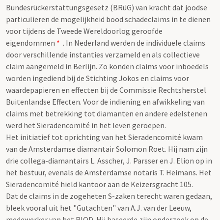
Bundesrückerstattungsgesetz (BRüG) van kracht dat joodse
particulieren de mogelijkheid bood schadeclaims in te dienen
voor tijdens de Tweede Wereldoorlog geroofde
eigendommen
*
. In Nederland werden de individuele claims
door verschillende instanties verzameld en als collectieve
claim aangemeld in Berlijn. Zo konden claims voor inboedels
worden ingediend bij de Stichting Jokos en claims voor
waardepapieren en effecten bij de Commissie Rechtsherstel
Buitenlandse Effecten. Voor de indiening en afwikkeling van
claims met betrekking tot diamanten en andere edelstenen
werd het Sieradencomité in het leven geroepen.
Het initiatief tot oprichting van het Sieradencomité kwam
van de Amsterdamse diamantair Solomon Roet. Hij nam zijn
drie collega-diamantairs L. Asscher, J. Parsser en J. Elion op in
het bestuur, evenals de Amsterdamse notaris T. Heimans. Het
Sieradencomité hield kantoor aan de Keizersgracht 105.
Dat de claims in de zogeheten S-zaken terecht waren gedaan,
bleek vooral uit het "Gutachten" van A.J. van der Leeuw,
medewerker van het RIOD. Hij baseerde zijn onderzoek op de