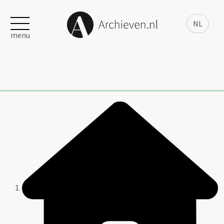
NL
menu