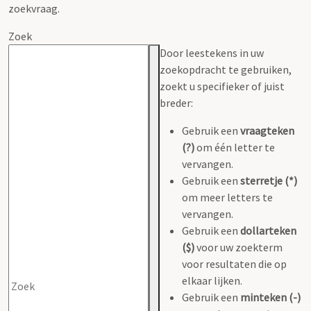
zoekvraag.
Zoek
Door leestekens in uw
zoekopdracht te gebruiken,
zoekt u specifieker of juist
breder:
Gebruik een
vraagteken
(?)
om één letter te
vervangen.
Gebruik een
sterretje (*)
om meer letters te
vervangen.
Gebruik een
dollarteken
($)
voor uw zoekterm
voor resultaten die op
elkaar lijken.
Gebruik een
minteken (-)