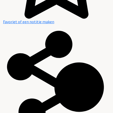
Favoriet of een notitie maken