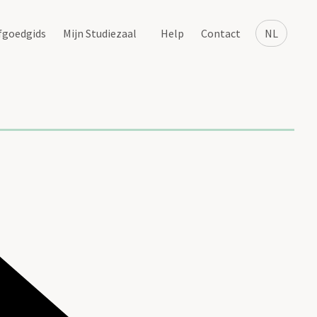
fgoedgids
Mijn Studiezaal
Help
Contact
NL