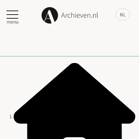
NL
menu