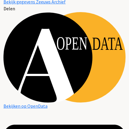
Bekijk gegevens Zeeuws Archief
Delen
OPEN
DATA
Bekijken op OpenData