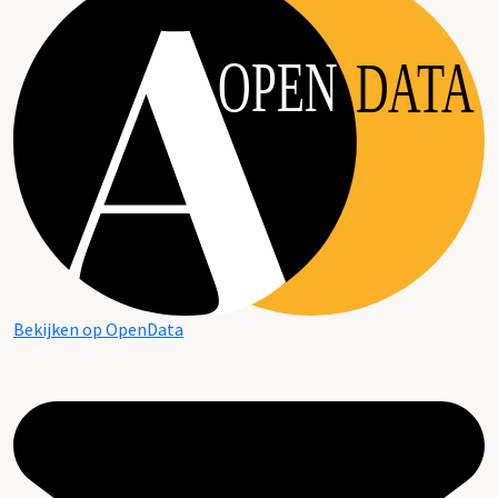
OPEN
DATA
Bekijken op OpenData