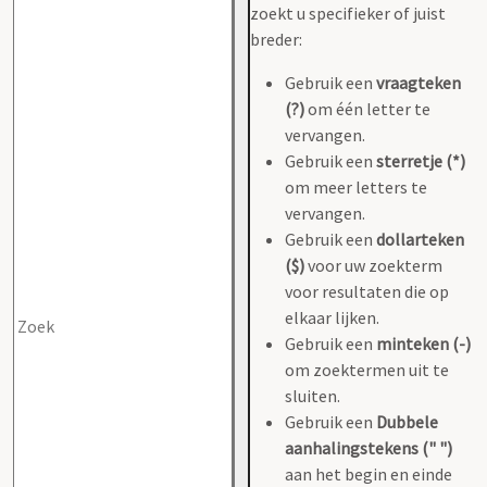
zoekt u specifieker of juist
breder:
Gebruik een
vraagteken
(?)
om één letter te
vervangen.
Gebruik een
sterretje (*)
om meer letters te
vervangen.
Gebruik een
dollarteken
($)
voor uw zoekterm
voor resultaten die op
elkaar lijken.
Gebruik een
minteken (-)
om zoektermen uit te
sluiten.
Gebruik een
Dubbele
aanhalingstekens (" ")
aan het begin en einde