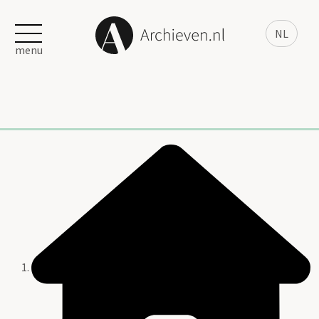
NL
menu