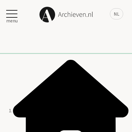
NL
menu