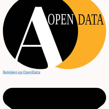
OPEN
DATA
Bekijken op OpenData