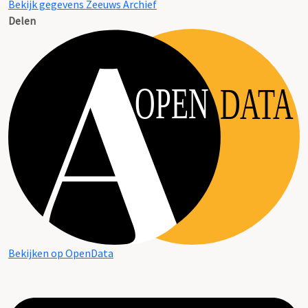
Bekijk gegevens Zeeuws Archief
Delen
OPEN
DATA
Bekijken op OpenData