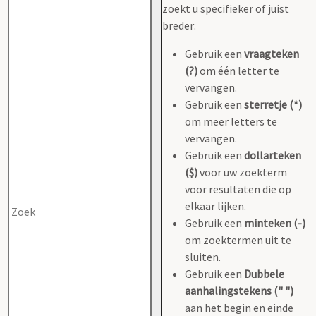
zoekt u specifieker of juist
breder:
Gebruik een
vraagteken
(?)
om één letter te
vervangen.
Gebruik een
sterretje (*)
om meer letters te
vervangen.
Gebruik een
dollarteken
($)
voor uw zoekterm
voor resultaten die op
elkaar lijken.
Gebruik een
minteken (-)
om zoektermen uit te
sluiten.
Gebruik een
Dubbele
aanhalingstekens (" ")
aan het begin en einde