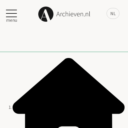
NL
menu