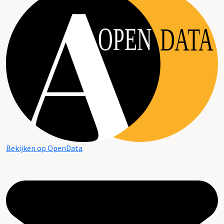
OPEN
DATA
Bekijken op OpenData