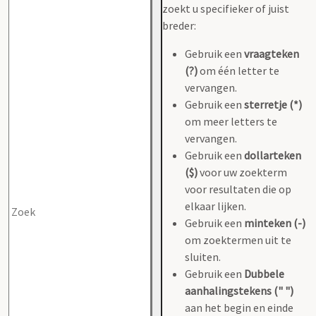
zoekt u specifieker of juist
breder:
Gebruik een
vraagteken
(?)
om één letter te
vervangen.
Gebruik een
sterretje (*)
om meer letters te
vervangen.
Gebruik een
dollarteken
($)
voor uw zoekterm
voor resultaten die op
elkaar lijken.
Gebruik een
minteken (-)
om zoektermen uit te
sluiten.
Gebruik een
Dubbele
aanhalingstekens (" ")
aan het begin en einde