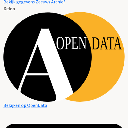
Bekijk gegevens Zeeuws Archief
Delen
OPEN
DATA
Bekijken op OpenData