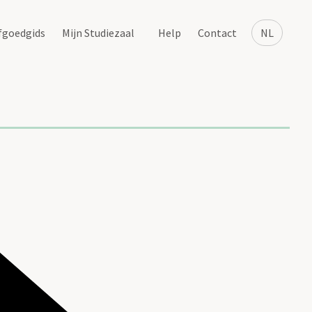
fgoedgids
Mijn Studiezaal
Help
Contact
NL