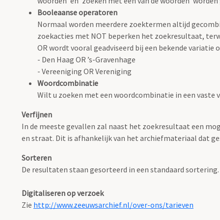
woorden' en 'zoeken met één van de woorden' worden
Booleaanse operatoren
Normaal worden meerdere zoektermen altijd gecombin
zoekacties met NOT beperken het zoekresultaat, terwi
OR wordt vooral geadviseerd bij een bekende variatie op
- Den Haag OR ’s-Gravenhage
- Vereeniging OR Vereniging
Woordcombinatie
Wilt u zoeken met een woordcombinatie in een vaste 
Verfijnen
In de meeste gevallen zal naast het zoekresultaat een mog
en straat. Dit is afhankelijk van het archiefmateriaal dat ge
Sorteren
De resultaten staan gesorteerd in een standaard sortering.
Digitaliseren op verzoek
Zie
http://www.zeeuwsarchief.nl/over-ons/tarieven