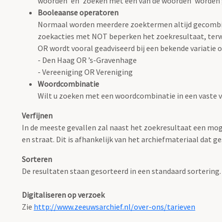
woorden' en 'zoeken met één van de woorden' worden
Booleaanse operatoren
Normaal worden meerdere zoektermen altijd gecombin
zoekacties met NOT beperken het zoekresultaat, terwi
OR wordt vooral geadviseerd bij een bekende variatie op
- Den Haag OR ’s-Gravenhage
- Vereeniging OR Vereniging
Woordcombinatie
Wilt u zoeken met een woordcombinatie in een vaste 
Verfijnen
In de meeste gevallen zal naast het zoekresultaat een mog
en straat. Dit is afhankelijk van het archiefmateriaal dat ge
Sorteren
De resultaten staan gesorteerd in een standaard sortering.
Digitaliseren op verzoek
Zie
http://www.zeeuwsarchief.nl/over-ons/tarieven