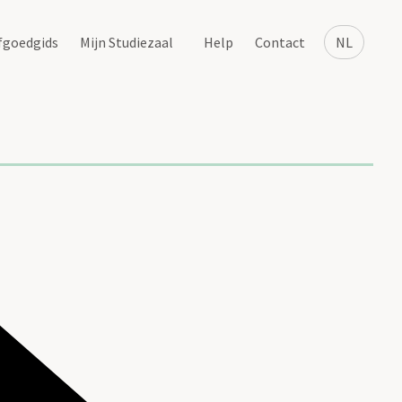
fgoedgids
Mijn Studiezaal
Help
Contact
NL