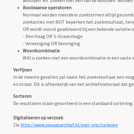
woorden' en 'zoeken met één van de woorden' worden
Booleaanse operatoren
Normaal worden meerdere zoektermen altijd gecombin
zoekacties met NOT beperken het zoekresultaat, terwi
OR wordt vooral geadviseerd bij een bekende variatie op
- Den Haag OR ’s-Gravenhage
- Vereeniging OR Vereniging
Woordcombinatie
Wilt u zoeken met een woordcombinatie in een vaste 
Verfijnen
In de meeste gevallen zal naast het zoekresultaat een mog
en straat. Dit is afhankelijk van het archiefmateriaal dat ge
Sorteren
De resultaten staan gesorteerd in een standaard sortering.
Digitaliseren op verzoek
Zie
http://www.zeeuwsarchief.nl/over-ons/tarieven