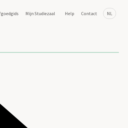
fgoedgids
Mijn Studiezaal
Help
Contact
NL