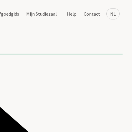
fgoedgids
Mijn Studiezaal
Help
Contact
NL