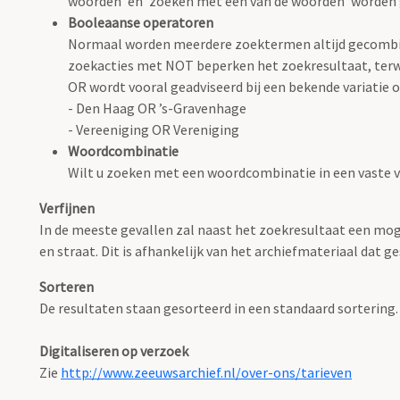
woorden' en 'zoeken met één van de woorden' worden
Booleaanse operatoren
Normaal worden meerdere zoektermen altijd gecombin
zoekacties met NOT beperken het zoekresultaat, terwi
OR wordt vooral geadviseerd bij een bekende variatie op
- Den Haag OR ’s-Gravenhage
- Vereeniging OR Vereniging
Woordcombinatie
Wilt u zoeken met een woordcombinatie in een vaste 
Verfijnen
In de meeste gevallen zal naast het zoekresultaat een mog
en straat. Dit is afhankelijk van het archiefmateriaal dat ge
Sorteren
De resultaten staan gesorteerd in een standaard sortering.
Digitaliseren op verzoek
Zie
http://www.zeeuwsarchief.nl/over-ons/tarieven