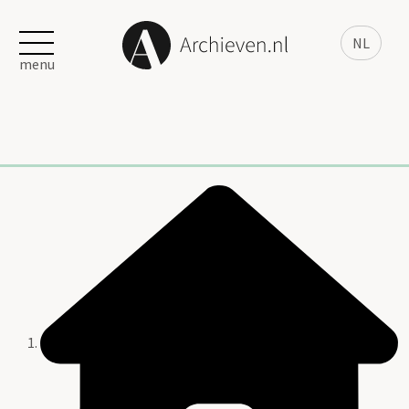
NL
menu