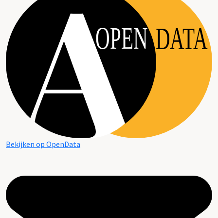
OPEN
DATA
Bekijken op OpenData