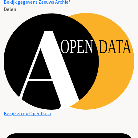
Bekijk gegevens Zeeuws Archief
Delen
OPEN
DATA
Bekijken op OpenData