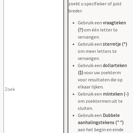
zoekt u specifieker of juist
breder:
Gebruik een
vraagteken
(?)
om één letter te
vervangen.
Gebruik een
sterretje (*)
om meer letters te
vervangen.
Gebruik een
dollarteken
($)
voor uw zoekterm
voor resultaten die op
elkaar lijken.
Gebruik een
minteken (-)
om zoektermen uit te
sluiten.
Gebruik een
Dubbele
aanhalingstekens (" ")
aan het begin en einde