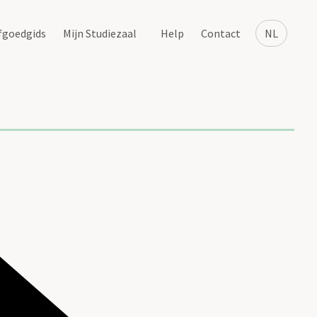
fgoedgids
Mijn Studiezaal
Help
Contact
NL