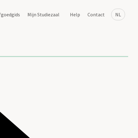
fgoedgids
Mijn Studiezaal
Help
Contact
NL