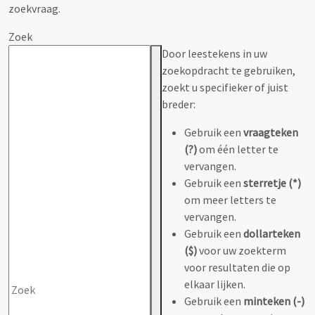
zoekvraag.
Zoek
Door leestekens in uw
zoekopdracht te gebruiken,
zoekt u specifieker of juist
breder:
Gebruik een
vraagteken
(?)
om één letter te
vervangen.
Gebruik een
sterretje (*)
om meer letters te
vervangen.
Gebruik een
dollarteken
($)
voor uw zoekterm
voor resultaten die op
elkaar lijken.
Gebruik een
minteken (-)