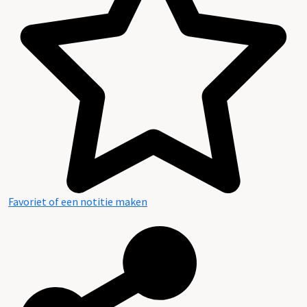
Favoriet of een notitie maken