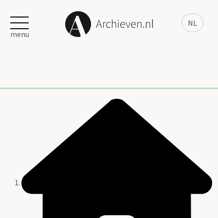
NL
menu