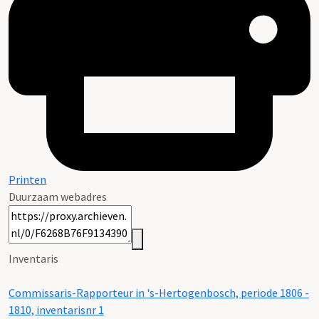
Printen
Duurzaam webadres
Inventaris
Commissaris-Rapporteur in 's-Hertogenbosch, periode 1806 -
1810, inventarisnr 1