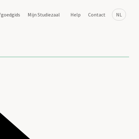
fgoedgids
Mijn Studiezaal
Help
Contact
NL