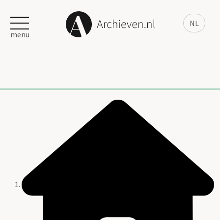
NL
menu