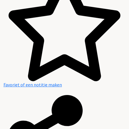
Favoriet of een notitie maken