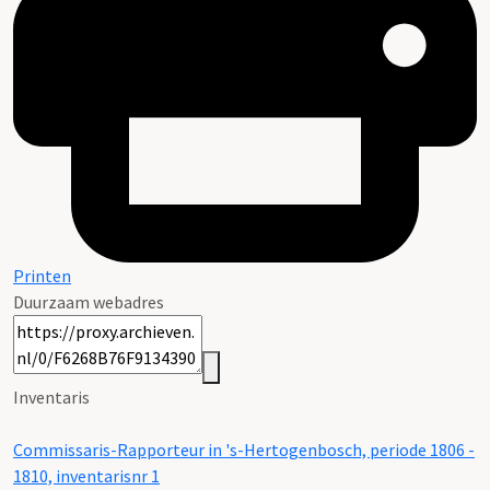
Printen
Duurzaam webadres
Inventaris
Commissaris-Rapporteur in 's-Hertogenbosch, periode 1806 -
1810, inventarisnr 1