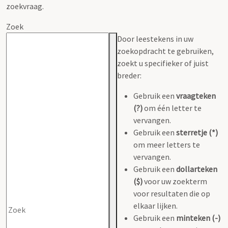
zoekvraag.
Zoek
Door leestekens in uw
zoekopdracht te gebruiken,
zoekt u specifieker of juist
breder:
Gebruik een
vraagteken
(?)
om één letter te
vervangen.
Gebruik een
sterretje (*)
om meer letters te
vervangen.
Gebruik een
dollarteken
($)
voor uw zoekterm
voor resultaten die op
elkaar lijken.
Gebruik een
minteken (-)