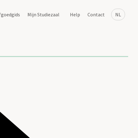
fgoedgids
Mijn Studiezaal
Help
Contact
NL