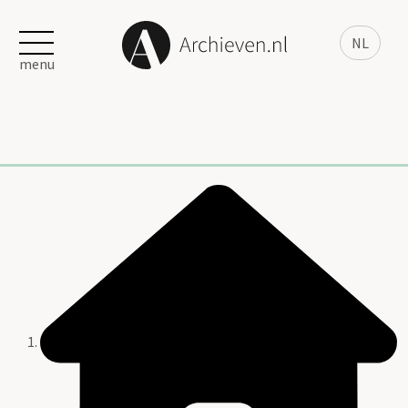
NL
menu