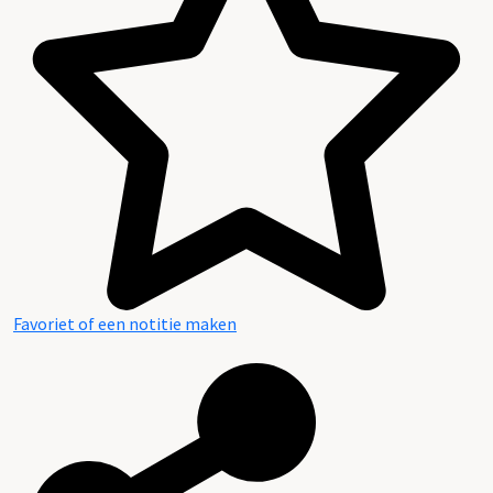
Inleiding
Inventaris
Favoriet of een notitie maken