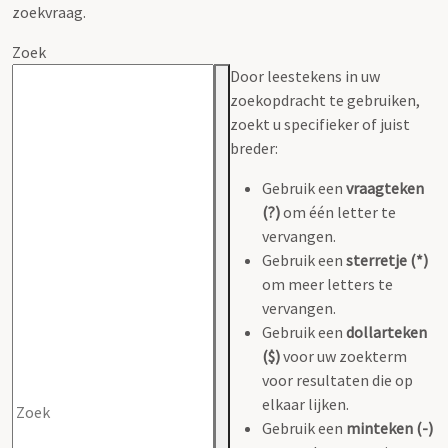
zoekvraag.
Zoek
Door leestekens in uw
zoekopdracht te gebruiken,
zoekt u specifieker of juist
breder:
Gebruik een
vraagteken
(?)
om één letter te
vervangen.
Gebruik een
sterretje (*)
om meer letters te
vervangen.
Gebruik een
dollarteken
($)
voor uw zoekterm
voor resultaten die op
elkaar lijken.
Gebruik een
minteken (-)