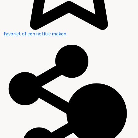
Favoriet of een notitie maken