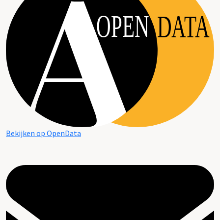
OPEN
DATA
Bekijken op OpenData