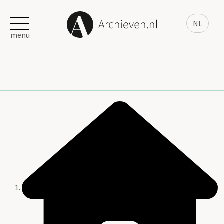
NL
menu