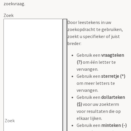
zoekvraag.
Zoek
Door leestekens in uw
zoekopdracht te gebruiken,
zoekt u specifieker of juist
breder:
Gebruik een
vraagteken
(?)
om één letter te
vervangen.
Gebruik een
sterretje (*)
om meer letters te
vervangen.
Gebruik een
dollarteken
($)
voor uw zoekterm
voor resultaten die op
elkaar lijken.
Gebruik een
minteken (-)