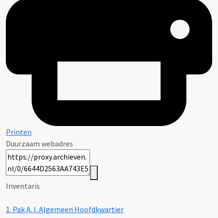
Printen
Duurzaam webadres
Inventaris
1.
Pak A. I. Algemeen Hoofdkwartier