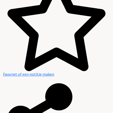
Inleiding
Inventaris
Favoriet of een notitie maken