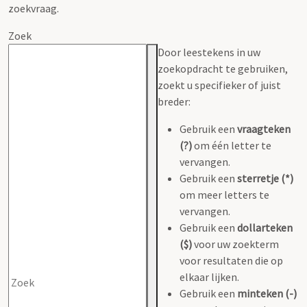
zoekvraag.
Zoek
Door leestekens in uw
zoekopdracht te gebruiken,
zoekt u specifieker of juist
breder:
Gebruik een
vraagteken
(?)
om één letter te
vervangen.
Gebruik een
sterretje (*)
om meer letters te
vervangen.
Gebruik een
dollarteken
($)
voor uw zoekterm
voor resultaten die op
elkaar lijken.
Gebruik een
minteken (-)