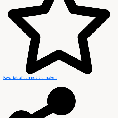
Inleiding
Inventaris
Favoriet of een notitie maken