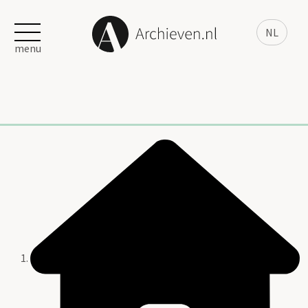
NL
menu