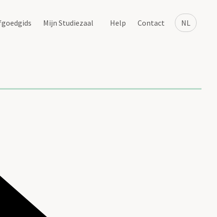
fgoedgids
Mijn Studiezaal
Help
Contact
NL