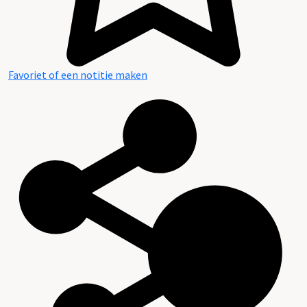
Favoriet of een notitie maken