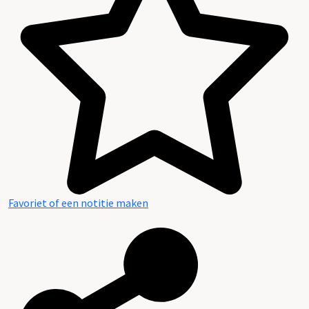
Inleiding
Inventaris
Favoriet of een notitie maken