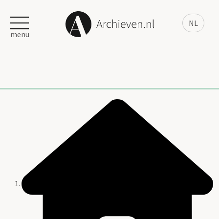
NL
menu