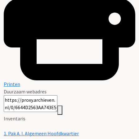
Printen
Duurzaam webadres
Inventaris
1.
Pak A. I. Algemeen Hoofdkwartier