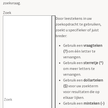
zoekvraag.
Zoek
Door leestekens in uw
zoekopdracht te gebruiken,
zoekt u specifieker of juist
breder:
Gebruik een
vraagteken
(?)
om één letter te
vervangen.
Gebruik een
sterretje (*)
om meer letters te
vervangen.
Gebruik een
dollarteken
($)
voor uw zoekterm
voor resultaten die op
elkaar lijken.
Gebruik een
minteken (-)