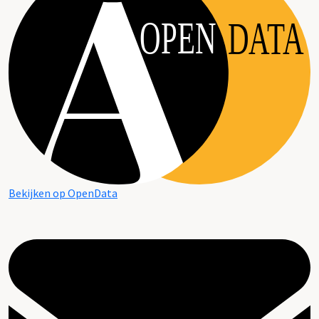
OPEN
DATA
Bekijken op OpenData