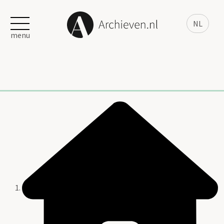
NL
menu