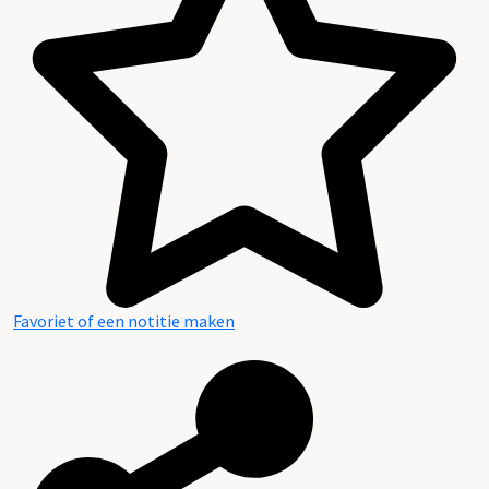
Inleiding
Inventaris
Favoriet of een notitie maken