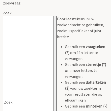
zoekvraag.
Zoek
Door leestekens in uw
zoekopdracht te gebruiken,
zoekt u specifieker of juist
breder:
Gebruik een
vraagteken
(?)
om één letter te
vervangen.
Gebruik een
sterretje (*)
om meer letters te
vervangen.
Gebruik een
dollarteken
($)
voor uw zoekterm
voor resultaten die op
elkaar lijken.
Gebruik een
minteken (-)