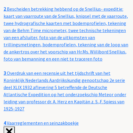
2
Bescheiden betrekking hebbend op de Snellius- expeditie:
kaart van vaarroute van de Snellius, knipsel met de vaarroute,
twee hydrografische kaarten met bodemprofielen, tekening
van de Behm Time micrometer, twee technische tekeningen
van een afsluiter, foto van de uitkomsten van
trillingsmetingen, bodemprofielen, tekening van de loop van
de ankertros over het voorschip van Hr.Ms. Wiilibord Snellius,
foto van bemanning en een niet te traceren foto
3
Overdruk van een recensie uit het tijdschrift van het
Koninklijk Nederlands Aardrijkskundig genootschap 2e serie
deel XLIX 1932 aflevering 5 betreffende de Deutsche
Atlantische Expedition op het onderzoekschip Meteor onder
leiding van professor dr. A. Herz en Kapitän z. S.,F. Spiess van
1925-1927
4
Vaarreglementen en seinzakboekje