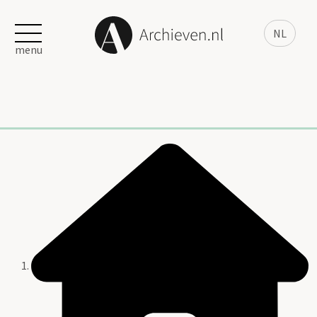
NL
menu