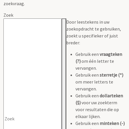
zoekvraag.
Zoek
Door leestekens in uw
zoekopdracht te gebruiken,
zoekt u specifieker of juist
breder:
Gebruik een
vraagteken
(?)
om één letter te
vervangen.
Gebruik een
sterretje (*)
om meer letters te
vervangen.
Gebruik een
dollarteken
($)
voor uw zoekterm
voor resultaten die op
elkaar lijken.
Gebruik een
minteken (-)