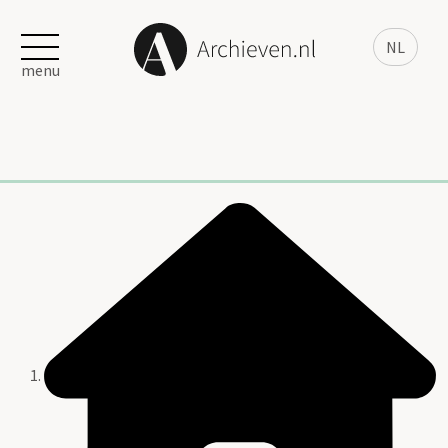
NL
menu