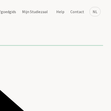
fgoedgids
Mijn Studiezaal
Help
Contact
NL