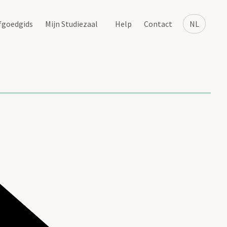
fgoedgids
Mijn Studiezaal
Help
Contact
NL