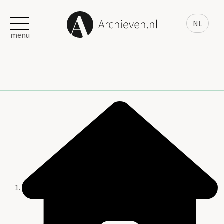
NL
menu