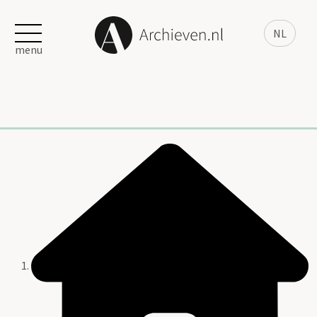
NL
menu