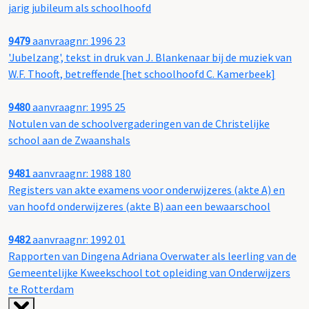
jarig jubileum als schoolhoofd
9479
aanvraagnr: 1996 23
'Jubelzang', tekst in druk van J. Blankenaar bij de muziek van
W.F. Thooft, betreffende [het schoolhoofd C. Kamerbeek]
9480
aanvraagnr: 1995 25
Notulen van de schoolvergaderingen van de Christelijke
school aan de Zwaanshals
9481
aanvraagnr: 1988 180
Registers van akte examens voor onderwijzeres (akte A) en
van hoofd onderwijzeres (akte B) aan een bewaarschool
9482
aanvraagnr: 1992 01
Rapporten van Dingena Adriana Overwater als leerling van de
Gemeentelijke Kweekschool tot opleiding van Onderwijzers
te Rotterdam