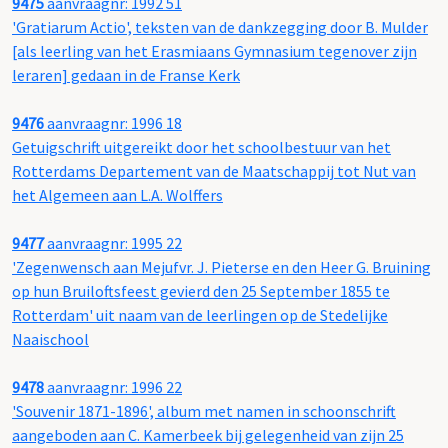
9475
aanvraagnr: 1992 51
'Gratiarum Actio', teksten van de dankzegging door B. Mulder
[als leerling van het Erasmiaans Gymnasium tegenover zijn
leraren] gedaan in de Franse Kerk
9476
aanvraagnr: 1996 18
Getuigschrift uitgereikt door het schoolbestuur van het
Rotterdams Departement van de Maatschappij tot Nut van
het Algemeen aan L.A. Wolffers
9477
aanvraagnr: 1995 22
'Zegenwensch aan Mejufvr. J. Pieterse en den Heer G. Bruining
op hun Bruiloftsfeest gevierd den 25 September 1855 te
Rotterdam' uit naam van de leerlingen op de Stedelijke
Naaischool
9478
aanvraagnr: 1996 22
'Souvenir 1871-1896', album met namen in schoonschrift
aangeboden aan C. Kamerbeek bij gelegenheid van zijn 25