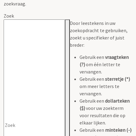
zoekvraag.
Zoek
Door leestekens in uw
zoekopdracht te gebruiken,
zoekt u specifieker of juist
breder:
Gebruik een
vraagteken
(?)
om één letter te
vervangen.
Gebruik een
sterretje (*)
om meer letters te
vervangen.
Gebruik een
dollarteken
($)
voor uw zoekterm
voor resultaten die op
elkaar lijken.
Gebruik een
minteken (-)