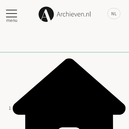
NL
menu