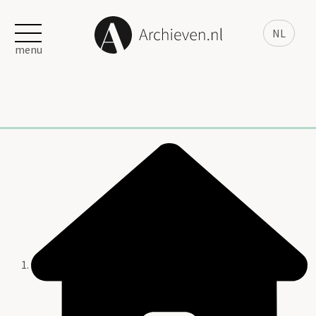
NL
menu