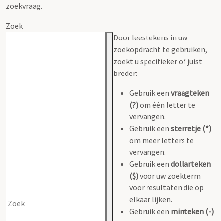
zoekvraag.
Zoek
Door leestekens in uw
zoekopdracht te gebruiken,
zoekt u specifieker of juist
breder:
Gebruik een
vraagteken
(?)
om één letter te
vervangen.
Gebruik een
sterretje (*)
om meer letters te
vervangen.
Gebruik een
dollarteken
($)
voor uw zoekterm
voor resultaten die op
elkaar lijken.
Gebruik een
minteken (-)