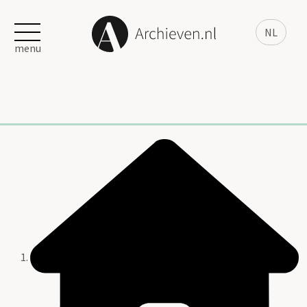
NL
menu