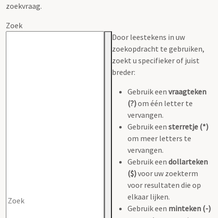
zoekvraag.
Zoek
Door leestekens in uw
zoekopdracht te gebruiken,
zoekt u specifieker of juist
breder:
Gebruik een
vraagteken
(?)
om één letter te
vervangen.
Gebruik een
sterretje (*)
om meer letters te
vervangen.
Gebruik een
dollarteken
($)
voor uw zoekterm
voor resultaten die op
elkaar lijken.
Gebruik een
minteken (-)