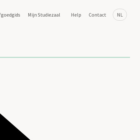
fgoedgids
Mijn Studiezaal
Help
Contact
NL