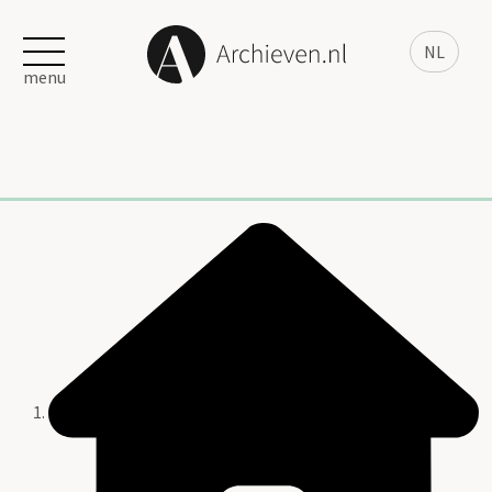
NL
menu