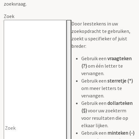
zoekvraag.
Zoek
Door leestekens in uw
zoekopdracht te gebruiken,
zoekt u specifieker of juist
breder:
Gebruik een
vraagteken
(?)
om één letter te
vervangen.
Gebruik een
sterretje (*)
om meer letters te
vervangen.
Gebruik een
dollarteken
($)
voor uw zoekterm
voor resultaten die op
elkaar lijken.
Gebruik een
minteken (-)