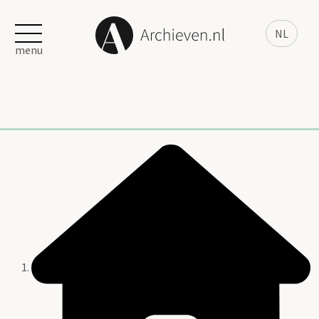
NL
menu