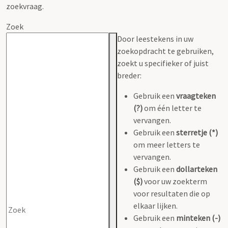
zoekvraag.
Zoek
Door leestekens in uw
zoekopdracht te gebruiken,
zoekt u specifieker of juist
breder:
Gebruik een
vraagteken
(?)
om één letter te
vervangen.
Gebruik een
sterretje (*)
om meer letters te
vervangen.
Gebruik een
dollarteken
($)
voor uw zoekterm
voor resultaten die op
elkaar lijken.
Gebruik een
minteken (-)