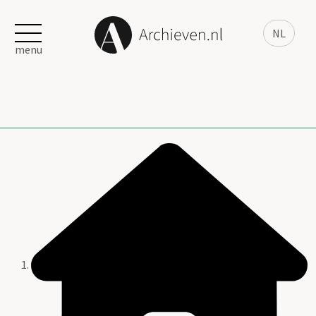
NL
menu