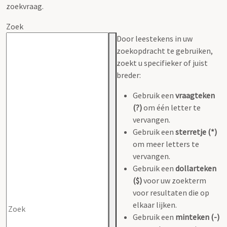
zoekvraag.
Zoek
Door leestekens in uw
zoekopdracht te gebruiken,
zoekt u specifieker of juist
breder:
Gebruik een
vraagteken
(?)
om één letter te
vervangen.
Gebruik een
sterretje (*)
om meer letters te
vervangen.
Gebruik een
dollarteken
($)
voor uw zoekterm
voor resultaten die op
elkaar lijken.
Gebruik een
minteken (-)