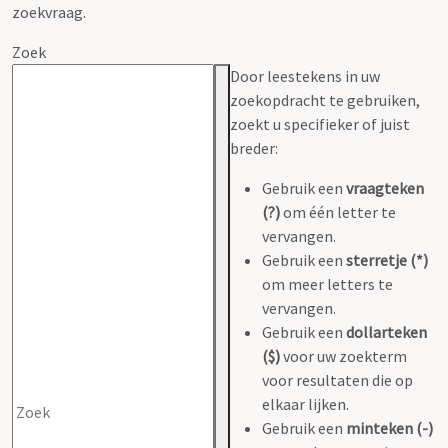
zoekvraag.
Zoek
Door leestekens in uw
zoekopdracht te gebruiken,
zoekt u specifieker of juist
breder:
Gebruik een
vraagteken
(?)
om één letter te
vervangen.
Gebruik een
sterretje (*)
om meer letters te
vervangen.
Gebruik een
dollarteken
($)
voor uw zoekterm
voor resultaten die op
elkaar lijken.
Gebruik een
minteken (-)