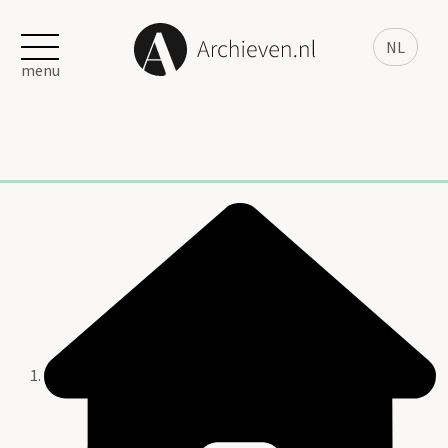
NL
menu