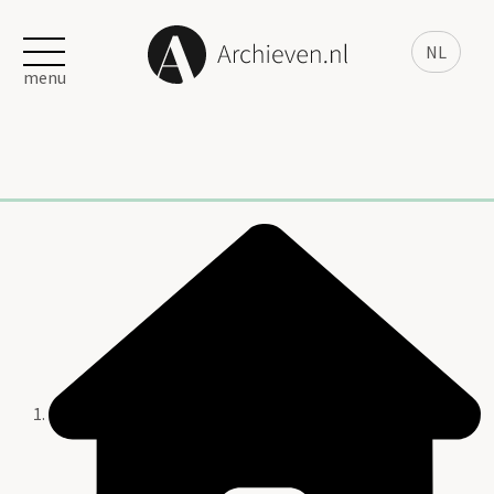
NL
menu