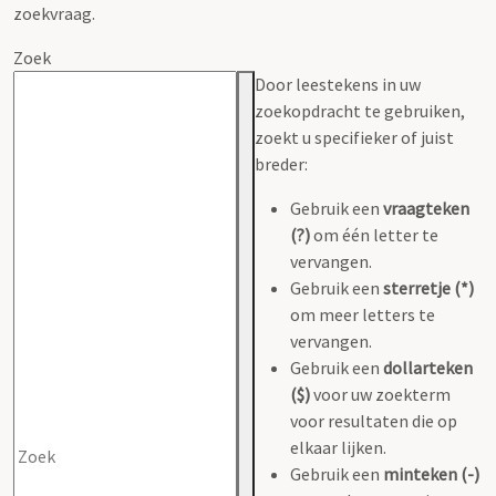
zoekvraag.
Zoek
Door leestekens in uw
zoekopdracht te gebruiken,
zoekt u specifieker of juist
breder:
Gebruik een
vraagteken
(?)
om één letter te
vervangen.
Gebruik een
sterretje (*)
om meer letters te
vervangen.
Gebruik een
dollarteken
($)
voor uw zoekterm
voor resultaten die op
elkaar lijken.
Gebruik een
minteken (-)