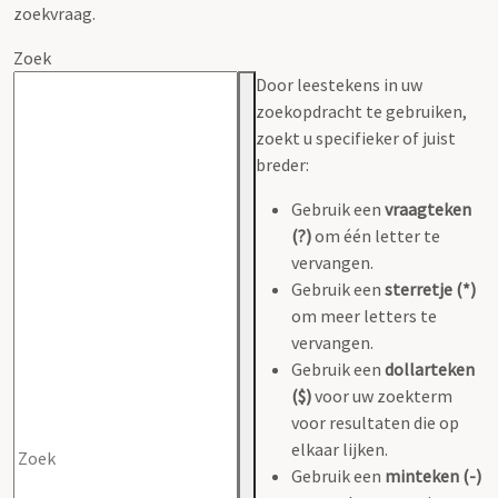
zoekvraag.
Zoek
Door leestekens in uw
zoekopdracht te gebruiken,
zoekt u specifieker of juist
breder:
Gebruik een
vraagteken
(?)
om één letter te
vervangen.
Gebruik een
sterretje (*)
om meer letters te
vervangen.
Gebruik een
dollarteken
($)
voor uw zoekterm
voor resultaten die op
elkaar lijken.
Gebruik een
minteken (-)