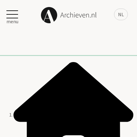
NL
menu