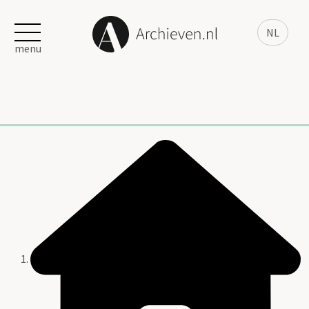
NL
menu