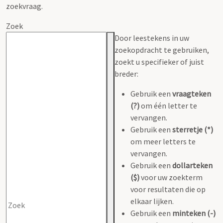
zoekvraag.
Zoek
Door leestekens in uw
zoekopdracht te gebruiken,
zoekt u specifieker of juist
breder:
Gebruik een
vraagteken
(?)
om één letter te
vervangen.
Gebruik een
sterretje (*)
om meer letters te
vervangen.
Gebruik een
dollarteken
($)
voor uw zoekterm
voor resultaten die op
elkaar lijken.
Gebruik een
minteken (-)