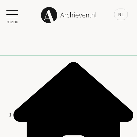
NL
menu