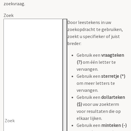
zoekvraag.
Zoek
Door leestekens in uw
zoekopdracht te gebruiken,
zoekt u specifieker of juist
breder:
Gebruik een
vraagteken
(?)
om één letter te
vervangen.
Gebruik een
sterretje (*)
om meer letters te
vervangen.
Gebruik een
dollarteken
($)
voor uw zoekterm
voor resultaten die op
elkaar lijken.
Gebruik een
minteken (-)