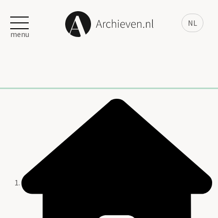
NL
menu