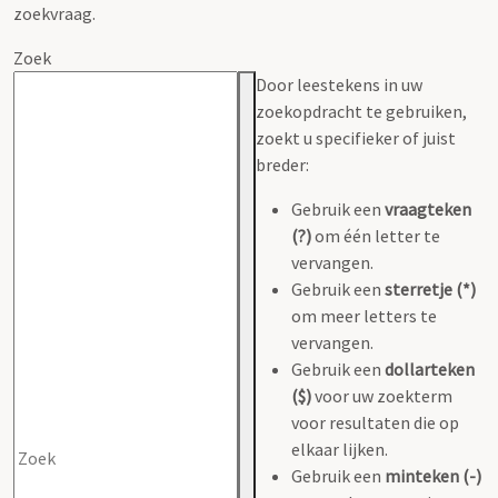
zoekvraag.
Zoek
Door leestekens in uw
zoekopdracht te gebruiken,
zoekt u specifieker of juist
breder:
Gebruik een
vraagteken
(?)
om één letter te
vervangen.
Gebruik een
sterretje (*)
om meer letters te
vervangen.
Gebruik een
dollarteken
($)
voor uw zoekterm
voor resultaten die op
elkaar lijken.
Gebruik een
minteken (-)