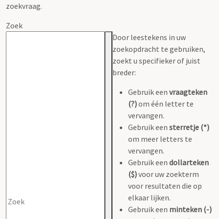
zoekvraag.
Zoek
Door leestekens in uw
zoekopdracht te gebruiken,
zoekt u specifieker of juist
breder:
Gebruik een
vraagteken
(?)
om één letter te
vervangen.
Gebruik een
sterretje (*)
om meer letters te
vervangen.
Gebruik een
dollarteken
($)
voor uw zoekterm
voor resultaten die op
elkaar lijken.
Gebruik een
minteken (-)