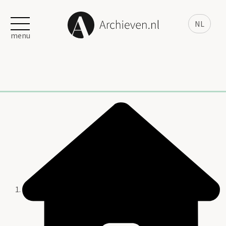
NL
menu