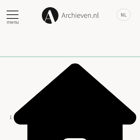
NL
menu