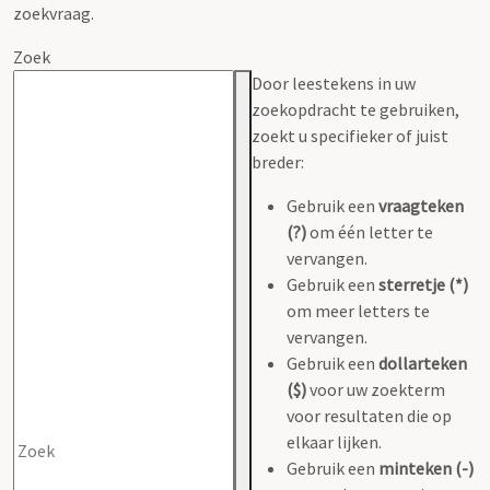
zoekvraag.
Zoek
Door leestekens in uw
zoekopdracht te gebruiken,
zoekt u specifieker of juist
breder:
Gebruik een
vraagteken
(?)
om één letter te
vervangen.
Gebruik een
sterretje (*)
om meer letters te
vervangen.
Gebruik een
dollarteken
($)
voor uw zoekterm
voor resultaten die op
elkaar lijken.
Gebruik een
minteken (-)