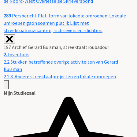
de Noord-West Overiesselse Skrieversbond
289
Persbericht Plat-form van lokaole omroepen: Lokoale
umroepen gaon soamen plat !!; Lijst met
streektoalmuzikanten, -schrievers en -dichters
197 Archief Gerard Buisman, streektaaltroubadour
2.
Inventaris
2.2 Stukken betreffende overige activiteiten van Gerard
Buisman
2.2.8. Andere streektaalprojecten en lokale omroepen
Mijn Studiezaal