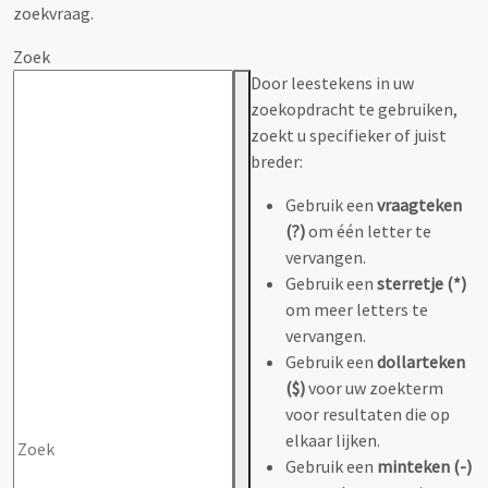
zoekvraag.
Zoek
Door leestekens in uw
zoekopdracht te gebruiken,
zoekt u specifieker of juist
breder:
Gebruik een
vraagteken
(?)
om één letter te
vervangen.
Gebruik een
sterretje (*)
om meer letters te
vervangen.
Gebruik een
dollarteken
($)
voor uw zoekterm
voor resultaten die op
elkaar lijken.
Gebruik een
minteken (-)