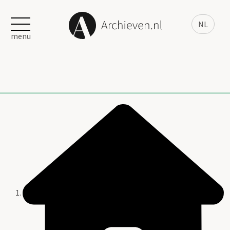
NL
menu