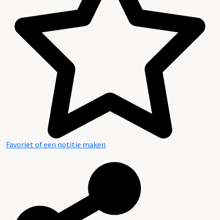
Favoriet of een notitie maken