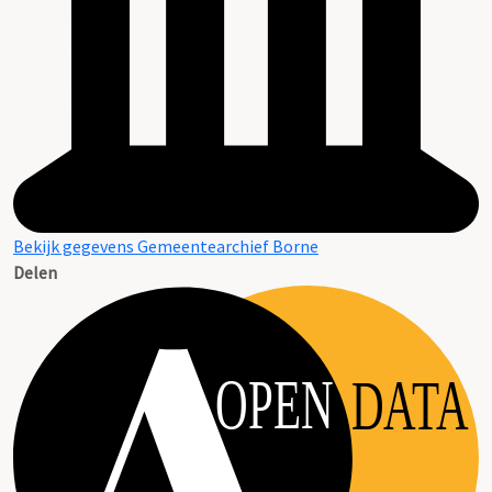
Bekijk gegevens Gemeentearchief Borne
Delen
OPEN
DATA