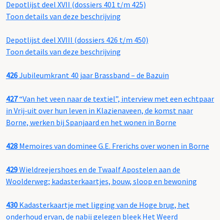
Depotlijst deel XVII (dossiers 401 t/m 425)
Toon details van deze beschrijving
Depotlijst deel XVIII (dossiers 426 t/m 450)
Toon details van deze beschrijving
426
Jubileumkrant 40 jaar Brassband – de Bazuin
427
“Van het veen naar de textiel”, interview met een echtpaar
in Vrij-uit over hun leven in Klazienaveen, de komst naar
Borne, werken bij Spanjaard en het wonen in Borne
428
Memoires van dominee G.E. Frerichs over wonen in Borne
429
Wieldreejershoes en de Twaalf Apostelen aan de
Woolderweg; kadasterkaartjes, bouw, sloop en bewoning
430
Kadasterkaartje met ligging van de Hoge brug, het
onderhoud ervan, de nabij gelegen bleek Het Weerd