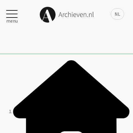
NL
menu