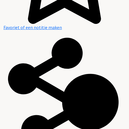
Favoriet of een notitie maken