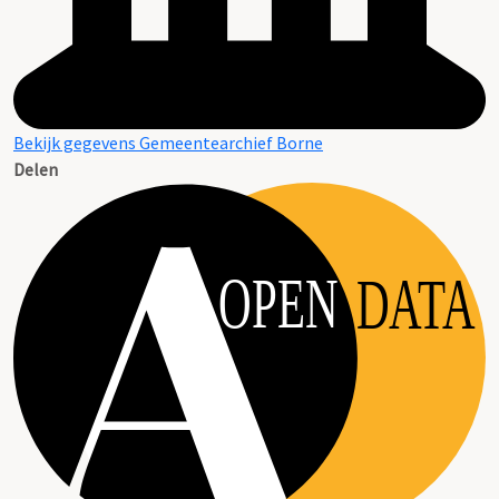
Bekijk gegevens Gemeentearchief Borne
Delen
OPEN
DATA