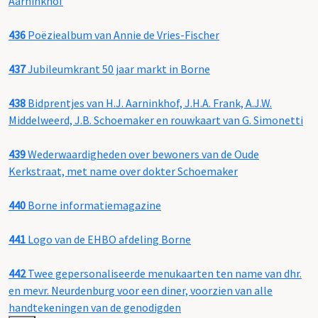
Aarninkhof
436
Poëziealbum van Annie de Vries-Fischer
437
Jubileumkrant 50 jaar markt in Borne
438
Bidprentjes van H.J. Aarninkhof, J.H.A. Frank, A.J.W.
Middelweerd, J.B. Schoemaker en rouwkaart van G. Simonetti
439
Wederwaardigheden over bewoners van de Oude
Kerkstraat, met name over dokter Schoemaker
440
Borne informatiemagazine
441
Logo van de EHBO afdeling Borne
442
Twee gepersonaliseerde menukaarten ten name van dhr.
en mevr. Neurdenburg voor een diner, voorzien van alle
handtekeningen van de genodigden