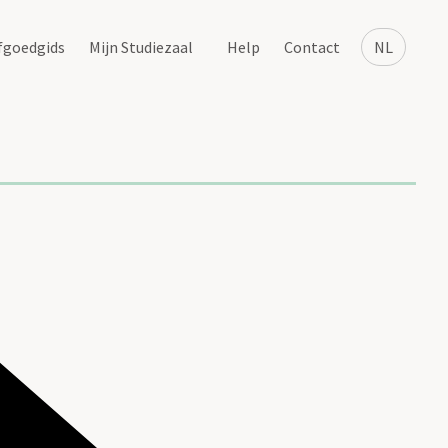
fgoedgids
Mijn Studiezaal
Help
Contact
NL