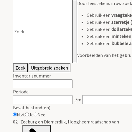
Door leestekens in uw zoeko
Gebruik een
vraagteke
Gebruik een
sterretje (
Gebruik een
dollarteke
Gebruik een
minteken 
Gebruik een
Dubbele a
Voorbeelden van het gebrui
Zoek
Uitgebreid zoeken
Inventarisnummer
Periode
t/m
Bevat bestand(en)
N.v.t
Ja
Nee
02 Zeeburg en Diemerdijk, Hoogheemraadschap van